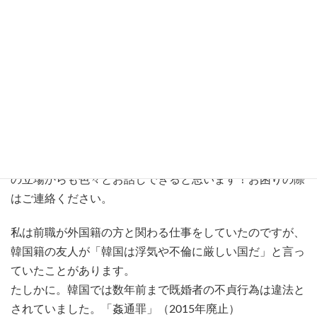
こんにちは。
ジャパン・リサーチサービス福岡中央
です。
探偵社には珍しく
女性調査員
が多く在籍しております。な
により私自身が調査を探偵に依頼したこともあり、どちら
の立場からも色々とお話しできると思います！お困りの際
はご連絡ください。
私は前職が外国籍の方と関わる仕事をしていたのですが、
韓国籍の友人が「韓国は浮気や不倫に厳しい国だ」と言っ
ていたことがあります。
たしかに。韓国では数年前まで既婚者の不貞行為は違法と
されていました。「姦通罪」（2015年廃止）