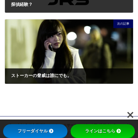
探偵経験？
2023年2月9日
次の記事
ストーカーの脅威は誰にでも。
2023年10月6日
Copyright © 総合探偵社 ジャパン・リサーチサービス本部 All Rights Reserved.
フリーダイヤル
ラインはこちら
Powered by
WordPress
with
Lightning Theme
&
VK All in One Expansion Unit