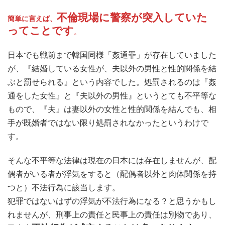
不倫現場に警察が突入していた
簡単に言えば、
ってことです
。
日本でも戦前まで韓国同様「姦通罪」が存在していました
が、『結婚している女性が、夫以外の男性と性的関係を結
ぶと罰せられる』という内容でした。処罰されるのは『姦
通をした女性』と『夫以外の男性』というとても不平等な
もので、『夫』は妻以外の女性と性的関係を結んでも、相
手が既婚者ではない限り処罰されなかったというわけで
す。
そんな不平等な法律は現在の日本には存在しませんが、配
偶者がいる者が浮気をすると（配偶者以外と肉体関係を持
つと）不法行為に該当します。
犯罪ではないはずの浮気が不法行為になる？と思うかもし
れませんが、刑事上の責任と民事上の責任は別物であり、