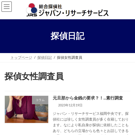
コ
ナ
ン
ビ
テ
ゲ
ン
ー
ツ
シ
へ
ョ
探偵日記
ス
ン
キ
に
ッ
移
プ
動
トップページ
探偵日記
探偵女性調査員
探偵女性調査員
元旦那から金銭の要求？！...素行調査
コラム
2023年12月19日
ジャパン・リサーチサービス福岡中央です。探
偵社には珍しく女性調査員が多く在籍しており
ます。なにより私自身が探偵に依頼したことも
あり、どちらの立場からも色々とお話しできる