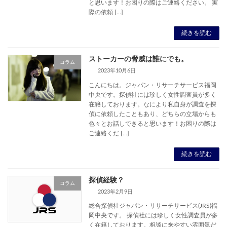
と思います！お困りの際はご連絡ください。 実
際の依頼 […]
続きを読む
ストーカーの脅威は誰にでも。
コラム
2023年10月6日
こんにちは。ジャパン・リサーチサービス福岡
中央です。探偵社には珍しく女性調査員が多く
在籍しております。なにより私自身が調査を探
偵に依頼したこともあり、どちらの立場からも
色々とお話しできると思います！お困りの際は
ご連絡くだ […]
続きを読む
探偵経験？
コラム
2023年2月9日
総合探偵社ジャパン・リサーチサービス(JRS)福
岡中央です。 探偵社には珍しく女性調査員が多
く在籍しております。相談に来やすい雰囲気だ